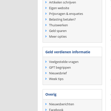
Artikelen schrijven
Eigen website
Prijsvragen & enquetes
Belasting betalen?
Thuiswerken
Geld sparen
Meer opties
Geld verdienen informatie
Veelgestelde vragen
GPT begrippen
Nieuwsbrief
Week tips
Overig
Nieuwsberichten
Facebook