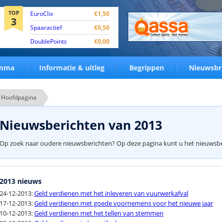
TOP
EuroClix
€1,50
3
Spaaractief
€0,50
DoublePoints
€0,00
amma
Informatie & uitleg
Begrippen
Nieuwsbr
Hoofdpagina
Nieuwsberichten van 2013
Op zoek naar oudere nieuwsberichten? Op deze pagina kunt u het nieuwsbe
2013 nieuws
24-12-2013:
Geld verdienen met het inleveren van vuurwerkafval
17-12-2013:
Geld verdienen met goede voornemens voor het nieuwe jaar
10-12-2013:
Geld verdienen met het tellen van stemmen