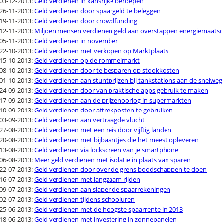
03-12-2013:
Geld verdienen in kansrijke beroepen
26-11-2013:
Geld verdienen door spaargeld te beleggen
19-11-2013:
Geld verdienen door crowdfunding
12-11-2013:
Miljoen mensen verdienen geld aan overstappen energiemaatsc
05-11-2013:
Geld verdienen in november
22-10-2013:
Geld verdienen met verkopen op Marktplaats
15-10-2013:
Geld verdienen op de rommelmarkt
08-10-2013:
Geld verdienen door te besparen op stookkosten
01-10-2013:
Geld verdienen aan stuntprijzen bij tankstations aan de snelweg
24-09-2013:
Geld verdienen door van praktische apps gebruik te maken
17-09-2013:
Geld verdienen aan de prijzenoorlog in supermarkten
10-09-2013:
Geld verdienen door aftrekposten te gebruiken
03-09-2013:
Geld verdienen aan vertraagde vlucht
27-08-2013:
Geld verdienen met een reis door vijftig landen
20-08-2013:
Geld verdienen met bijbaantjes die het meest opleveren
13-08-2013:
Geld verdienen via lockscreen van je smartphone
06-08-2013:
Meer geld verdienen met isolatie in plaats van sparen
22-07-2013:
Geld verdienen door over de grens boodschappen te doen
16-07-2013:
Geld verdienen met langzaam rijden
09-07-2013:
Geld verdienen aan slapende spaarrekeningen
02-07-2013:
Geld verdienen tijdens schooluren
25-06-2013:
Geld verdienen met de hoogste spaarrente in 2013
18-06-2013:
Geld verdienen met investering in zonnepanelen