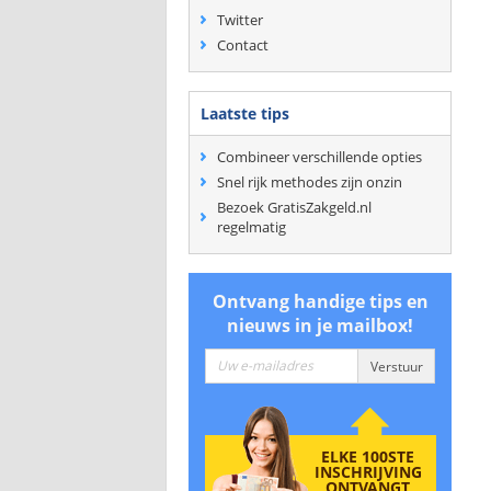
Twitter
Contact
Laatste tips
Combineer verschillende opties
Snel rijk methodes zijn onzin
Bezoek GratisZakgeld.nl
regelmatig
Ontvang handige tips en
nieuws in je mailbox!
ELKE 100STE
INSCHRIJVING
ONTVANGT