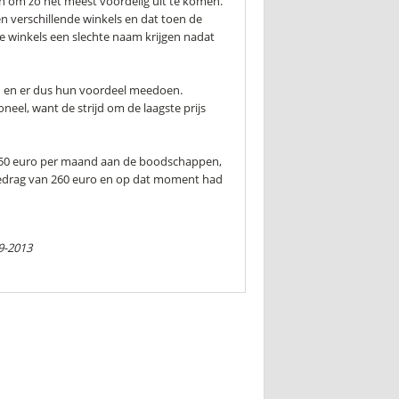
en om zo het meest voordelig uit te komen.
n verschillende winkels en dat toen de
de winkels een slechte naam krijgen nadat
 en er dus hun voordeel meedoen.
eel, want de strijd om de laagste prijs
450 euro per maand aan de boodschappen,
bedrag van 260 euro en op dat moment had
9-2013