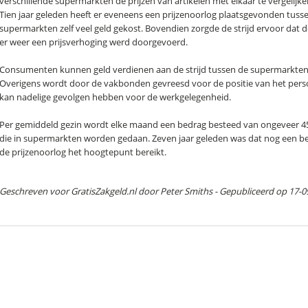
verschillende supermarkten de prijzen van artikelen met elkaar te vergelijk
Tien jaar geleden heeft er eveneens een prijzenoorlog plaatsgevonden tusse
supermarkten zelf veel geld gekost. Bovendien zorgde de strijd ervoor dat 
er weer een prijsverhoging werd doorgevoerd.
Consumenten kunnen geld verdienen aan de strijd tussen de supermarkten
Overigens wordt door de vakbonden gevreesd voor de positie van het person
kan nadelige gevolgen hebben voor de werkgelegenheid.
Per gemiddeld gezin wordt elke maand een bedrag besteed van ongeveer 
die in supermarkten worden gedaan. Zeven jaar geleden was dat nog een 
de prijzenoorlog het hoogtepunt bereikt.
Geschreven voor GratisZakgeld.nl door
Peter Smiths
- Gepubliceerd op 17-0