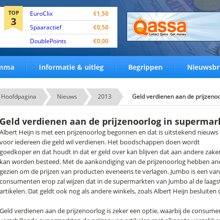
TOP
EuroClix
€1,50
3
Spaaractief
€0,50
DoublePoints
€0,00
amma
Informatie & uitleg
Begrippen
Nieuwsbr
Hoofdpagina
Nieuws
2013
Geld verdienen aan de prijzeno
Geld verdienen aan de prijzenoorlog in supermar
Albert Heijn is met een prijzenoorlog begonnen en dat is uitstekend nieuws
voor iedereen die geld wil verdienen. Het boodschappen doen wordt
goedkoper en dat houdt in dat er geld over kan blijven dat aan andere zake
kan worden besteed. Met de aankondiging van de prijzenoorlog hebben a
gezien om de prijzen van producten eveneens te verlagen. Jumbo is een va
consumenten erop zal wijzen dat in de supermarkten van Jumbo al de laags
artikelen. Dat geldt ook nog als andere winkels, zoals Albert Heijn besluiten 
Geld verdienen aan de prijzenoorlog is zeker een optie, waarbij de consumen