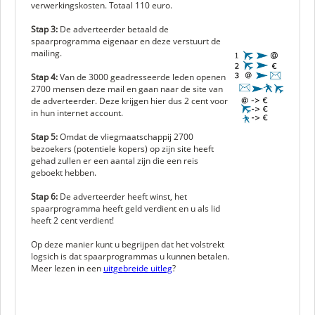
verwerkingskosten. Totaal 110 euro.
Stap 3:
De adverteerder betaald de
spaarprogramma eigenaar en deze verstuurt de
mailing.
Stap 4:
Van de 3000 geadresseerde leden openen
2700 mensen deze mail en gaan naar de site van
de adverteerder. Deze krijgen hier dus 2 cent voor
in hun internet account.
Stap 5:
Omdat de vliegmaatschappij 2700
bezoekers (potentiele kopers) op zijn site heeft
gehad zullen er een aantal zijn die een reis
geboekt hebben.
Stap 6:
De adverteerder heeft winst, het
spaarprogramma heeft geld verdient en u als lid
heeft 2 cent verdient!
Op deze manier kunt u begrijpen dat het volstrekt
logsich is dat spaarprogrammas u kunnen betalen.
Meer lezen in een
uitgebreide uitleg
?