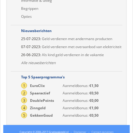
Informatie & uitleg
Begrippen
Opties
Nieuwsberichten
25-07-2023:
Geld verdienen met andermans producten
07-07-2023:
Geld verdienen met overaanbod van elektriciteit
26-06-2023:
Als kind geld verdienen in de vakantie
Alle nieuwsberichten
Top 5 Spaarprogramma's
1
EuroClix
Aanmeldbonus:
€1,50
2
Spaaractief
Aanmeldbonus:
€0,50
3
DoublePoints
Aanmeldbonus:
€0,00
4
Zinngeld
Aanmeldbonus:
€1,00
5
GekkenGoud
Aanmeldbonus:
€0,50
Copyright © 2006-2017 Gratiszakgeld.nl
-
Disclaimer
-
Contact opnemen