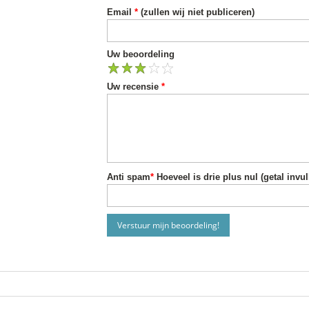
Email
*
(zullen wij niet publiceren)
Uw beoordeling
1
2
3
4
5
Uw recensie
*
Anti spam
*
Hoeveel is drie plus nul (getal invul