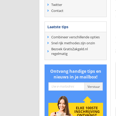
Twitter
Contact
Laatste tips
Combineer verschillende opties
Snel rijk methodes zijn onzin
Bezoek GratisZakgeld.nl
regelmatig
Ontvang handige tips en
nieuws in je mailbox!
ELKE 100STE
INSCHRIJVING
ONTVANGT