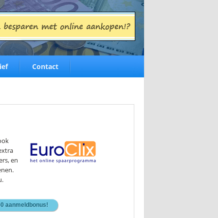
ief
Contact
ook
extra
ers, en
enen.
u.
1,50 aanmeldbonus!