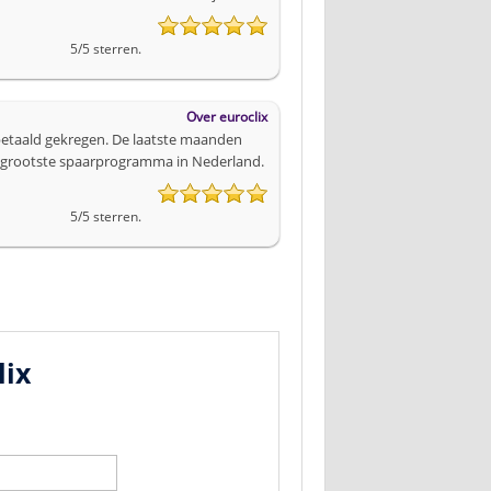
5
/
5
sterren.
Over
euroclix
itbetaald gekregen. De laatste maanden
het grootste spaarprogramma in Nederland.
5
/
5
sterren.
lix