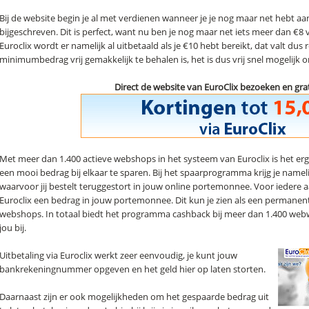
Bij de website begin je al met verdienen wanneer je je nog maar net hebt aan
bijgeschreven. Dit is perfect, want nu ben je nog maar net iets meer dan €8 v
Euroclix wordt er namelijk al uitbetaald als je €10 hebt bereikt, dat valt dus
minimumbedrag vrij gemakkelijk te behalen is, het is dus vrij snel mogelijk 
Direct de website van EuroClix bezoeken en gr
Met meer dan 1.400 actieve webshops in het systeem van Euroclix is het er
een mooi bedrag bij elkaar te sparen. Bij het spaarprogramma krijg je name
waarvoor jij bestelt teruggestort in jouw online portemonnee. Voor iedere aa
Euroclix een bedrag in jouw portemonnee. Dit kun je zien als een permanente
webshops. In totaal biedt het programma cashback bij meer dan 1.400 webwin
jou bij.
Uitbetaling via Euroclix werkt zeer eenvoudig, je kunt jouw
bankrekeningnummer opgeven en het geld hier op laten storten.
Daarnaast zijn er ook mogelijkheden om het gespaarde bedrag uit