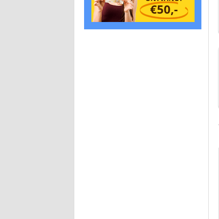
€50,-