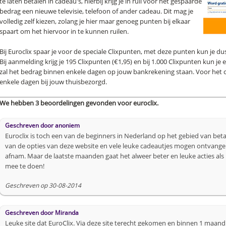
te laten betalen in cadeau's, hierbij krijg je in ruil voor het gespaarde
bedrag een nieuwe televisie, telefoon of ander cadeau. Dit mag je
volledig zelf kiezen, zolang je hier maar genoeg punten bij elkaar
spaart om het hiervoor in te kunnen ruilen.
Bij Euroclix spaar je voor de speciale Clixpunten, met deze punten kun je du
Bij aanmelding krijg je 195 Clixpunten (€1,95) en bij 1.000 Clixpunten kun je
zal het bedrag binnen enkele dagen op jouw bankrekening staan. Voor het
enkele dagen bij jouw thuisbezorgd.
We hebben 3 beoordelingen gevonden voor euroclix.
Geschreven door
anoniem
Euroclix is toch een van de beginners in Nederland op het gebied van beta
van de opties van deze website en vele leuke cadeautjes mogen ontvangen! 
afnam. Maar de laatste maanden gaat het alweer beter en leuke acties als 
mee te doen!
Geschreven op 30-08-2014
Geschreven door
Miranda
Leuke site dat EuroClix. Via deze site terecht gekomen en binnen 1 maand 2