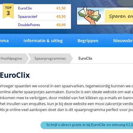
TOP
EuroClix
€1,50
3
Spaaractief
€0,50
DoublePoints
€0,00
amma
Informatie & uitleg
Begrippen
Nieuwsbr
Hoofdpagina
Spaarprogrammas
EuroClix
EuroClix
Vroeger spaarden we vooral in een spaarvarken, tegenwoordig kunnen we 
online allerlei spaarpotjes aanmaken. Euroclix is een ideale website om wat 
inkomen mee te verkrijgen, door middel van het klikken op e-mails en bann
het invullen van enquêtes, kun je bij deze website een mooi zakcentje verdi
Als je online veel aankopen doet dan is dit spaarprogramma perfect voor jo
Schrijf u direct gratis in bij EuroClix en ontvang €