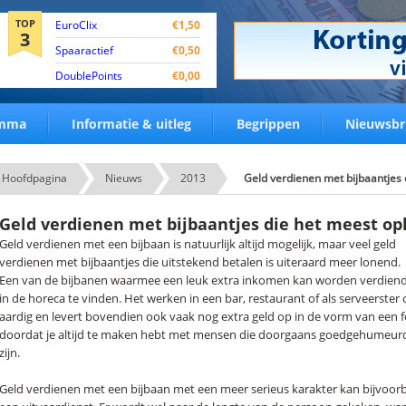
TOP
EuroClix
€1,50
3
Spaaractief
€0,50
DoublePoints
€0,00
amma
Informatie & uitleg
Begrippen
Nieuwsbr
Hoofdpagina
Nieuws
2013
Geld verdienen met bijbaantjes
Geld verdienen met bijbaantjes die het meest op
Geld verdienen met een bijbaan is natuurlijk altijd mogelijk, maar veel geld
verdienen met bijbaantjes die uitstekend betalen is uiteraard meer lonend.
Een van de bijbanen waarmee een leuk extra inkomen kan worden verdiend
in de horeca te vinden. Het werken in een bar, restaurant of als serveerster
aardig en levert bovendien ook vaak nog extra geld op in de vorm van een foo
doordat je altijd te maken hebt met mensen die doorgaans goedgehumeurd z
zijn.
Geld verdienen met een bijbaan met een meer serieus karakter kan bijvoorb