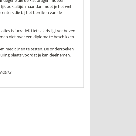
nt degene die de kist dragen moeten
ijk ook altijd, maar dan moet je het wel
llcenters die bij het bereiken van de
ies is lucratief. Het salaris ligt ver boven
men niet over een diploma te beschikken.
 om medicijnen te testen. De onderzoeken
uring plaats voordat je kan deelnemen.
8-2013