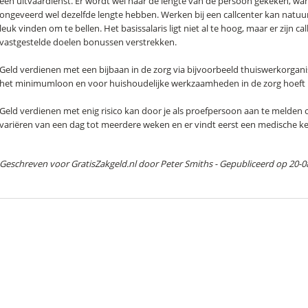
een uitvaardienst. Er wordt wel naar de lengte van de persoon gekeken, wa
ongeveerd wel dezelfde lengte hebben. Werken bij een callcenter kan natuurl
leuk vinden om te bellen. Het basissalaris ligt niet al te hoog, maar er zijn ca
vastgestelde doelen bonussen verstrekken.
Geld verdienen met een bijbaan in de zorg via bijvoorbeeld thuiswerkorganisat
het minimumloon en voor huishoudelijke werkzaamheden in de zorg hoeft 
Geld verdienen met enig risico kan door je als proefpersoon aan te melden
variëren van een dag tot meerdere weken en er vindt eerst een medische ke
Geschreven voor GratisZakgeld.nl door
Peter Smiths
- Gepubliceerd op 20-0