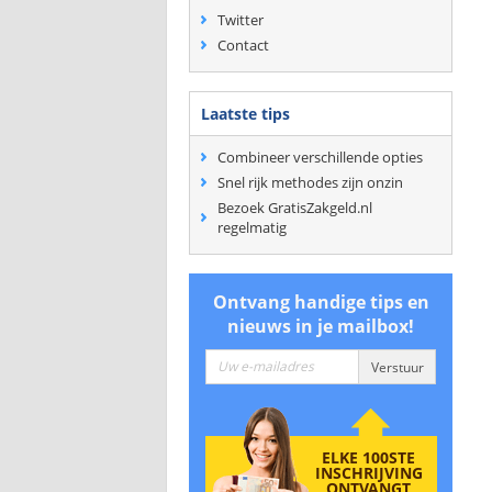
Twitter
Contact
Laatste tips
Combineer verschillende opties
Snel rijk methodes zijn onzin
Bezoek GratisZakgeld.nl
regelmatig
Ontvang handige tips en
nieuws in je mailbox!
ELKE 100STE
INSCHRIJVING
ONTVANGT