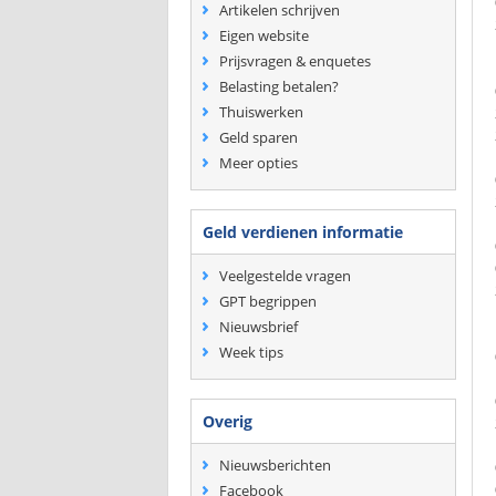
Artikelen schrijven
Eigen website
Prijsvragen & enquetes
Belasting betalen?
Thuiswerken
Geld sparen
Meer opties
Geld verdienen informatie
Veelgestelde vragen
GPT begrippen
Nieuwsbrief
Week tips
Overig
Nieuwsberichten
Facebook