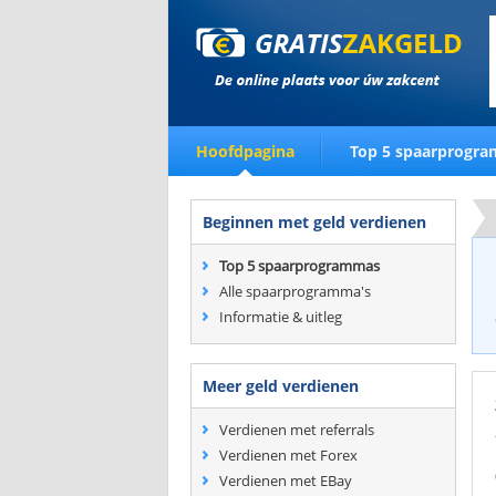
Hoofdpagina
Top 5 spaarprogr
Beginnen met geld verdienen
Top 5 spaarprogrammas
Alle spaarprogramma's
Informatie & uitleg
Meer geld verdienen
Verdienen met referrals
Verdienen met Forex
Verdienen met EBay