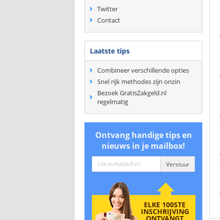
Twitter
Contact
Laatste tips
Combineer verschillende opties
Snel rijk methodes zijn onzin
Bezoek GratisZakgeld.nl
regelmatig
Ontvang handige tips en
nieuws in je mailbox!
ELKE 100STE
INSCHRIJVING
ONTVANGT