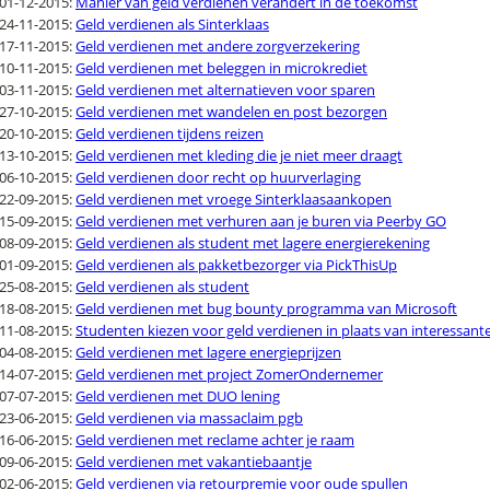
01-12-2015:
Manier van geld verdienen verandert in de toekomst
24-11-2015:
Geld verdienen als Sinterklaas
17-11-2015:
Geld verdienen met andere zorgverzekering
10-11-2015:
Geld verdienen met beleggen in microkrediet
03-11-2015:
Geld verdienen met alternatieven voor sparen
27-10-2015:
Geld verdienen met wandelen en post bezorgen
20-10-2015:
Geld verdienen tijdens reizen
13-10-2015:
Geld verdienen met kleding die je niet meer draagt
06-10-2015:
Geld verdienen door recht op huurverlaging
22-09-2015:
Geld verdienen met vroege Sinterklaasaankopen
15-09-2015:
Geld verdienen met verhuren aan je buren via Peerby GO
08-09-2015:
Geld verdienen als student met lagere energierekening
01-09-2015:
Geld verdienen als pakketbezorger via PickThisUp
25-08-2015:
Geld verdienen als student
18-08-2015:
Geld verdienen met bug bounty programma van Microsoft
11-08-2015:
Studenten kiezen voor geld verdienen in plaats van interessante
04-08-2015:
Geld verdienen met lagere energieprijzen
14-07-2015:
Geld verdienen met project ZomerOndernemer
07-07-2015:
Geld verdienen met DUO lening
23-06-2015:
Geld verdienen via massaclaim pgb
16-06-2015:
Geld verdienen met reclame achter je raam
09-06-2015:
Geld verdienen met vakantiebaantje
02-06-2015:
Geld verdienen via retourpremie voor oude spullen