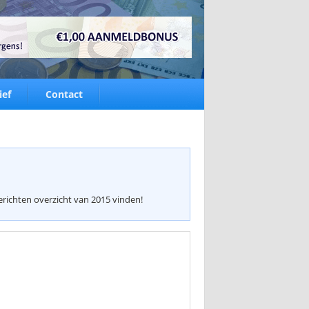
ief
Contact
richten overzicht van 2015 vinden!