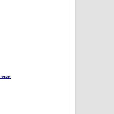
 studie