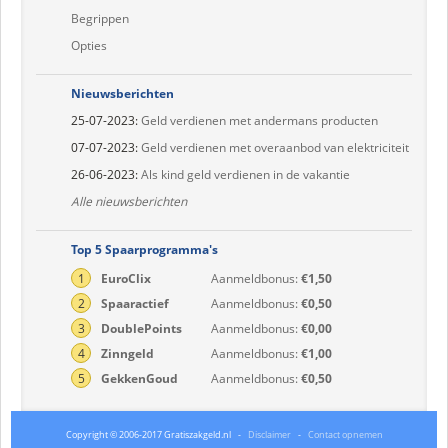
Begrippen
Opties
Nieuwsberichten
25-07-2023:
Geld verdienen met andermans producten
07-07-2023:
Geld verdienen met overaanbod van elektriciteit
26-06-2023:
Als kind geld verdienen in de vakantie
Alle nieuwsberichten
Top 5 Spaarprogramma's
1
EuroClix
Aanmeldbonus:
€1,50
2
Spaaractief
Aanmeldbonus:
€0,50
3
DoublePoints
Aanmeldbonus:
€0,00
4
Zinngeld
Aanmeldbonus:
€1,00
5
GekkenGoud
Aanmeldbonus:
€0,50
Copyright © 2006-2017 Gratiszakgeld.nl
-
Disclaimer
-
Contact opnemen