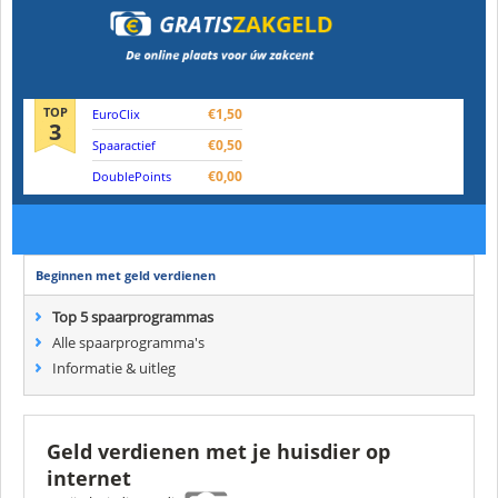
TOP
€1,50
EuroClix
3
€0,50
Spaaractief
€0,00
DoublePoints
Beginnen met geld verdienen
Top 5 spaarprogrammas
Alle spaarprogramma's
Informatie & uitleg
Geld verdienen met je huisdier op
internet