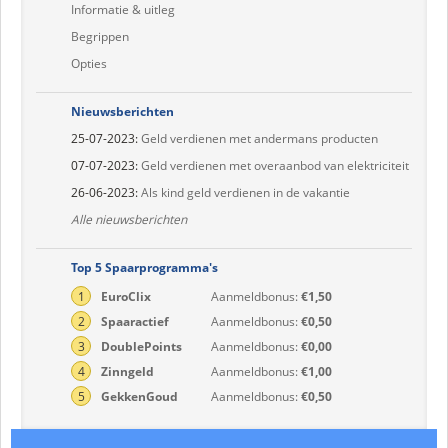
Informatie & uitleg
Begrippen
Opties
Nieuwsberichten
25-07-2023:
Geld verdienen met andermans producten
07-07-2023:
Geld verdienen met overaanbod van elektriciteit
26-06-2023:
Als kind geld verdienen in de vakantie
Alle nieuwsberichten
Top 5 Spaarprogramma's
1
EuroClix
Aanmeldbonus:
€1,50
2
Spaaractief
Aanmeldbonus:
€0,50
3
DoublePoints
Aanmeldbonus:
€0,00
4
Zinngeld
Aanmeldbonus:
€1,00
5
GekkenGoud
Aanmeldbonus:
€0,50