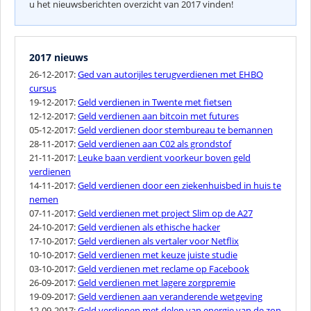
u het nieuwsberichten overzicht van 2017 vinden!
2017 nieuws
26-12-2017:
Ged van autorijles terugverdienen met EHBO
cursus
19-12-2017:
Geld verdienen in Twente met fietsen
12-12-2017:
Geld verdienen aan bitcoin met futures
05-12-2017:
Geld verdienen door stembureau te bemannen
28-11-2017:
Geld verdienen aan C02 als grondstof
21-11-2017:
Leuke baan verdient voorkeur boven geld
verdienen
14-11-2017:
Geld verdienen door een ziekenhuisbed in huis te
nemen
07-11-2017:
Geld verdienen met project Slim op de A27
24-10-2017:
Geld verdienen als ethische hacker
17-10-2017:
Geld verdienen als vertaler voor Netflix
10-10-2017:
Geld verdienen met keuze juiste studie
03-10-2017:
Geld verdienen met reclame op Facebook
26-09-2017:
Geld verdienen met lagere zorgpremie
19-09-2017:
Geld verdienen aan veranderende wetgeving
12-09-2017:
Geld verdienen met delen van energie van de zon