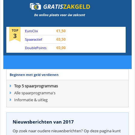
TOP
€1,50
EuroClix
3
€0,50
Spaaractief
€0,00
DoublePoints
Beginnen met geld verdienen
Top 5 spaarprogrammas
Alle spaarprogramma's
Informatie & uitleg
Nieuwsberichten van 2017
Op zoek naar oudere nieuwsberichten? Op deze pagina kunt