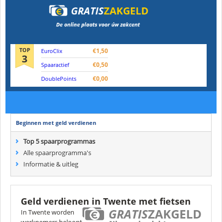
TOP
€1,50
EuroClix
3
€0,50
Spaaractief
€0,00
DoublePoints
Beginnen met geld verdienen
Top 5 spaarprogrammas
Alle spaarprogramma's
Informatie & uitleg
Geld verdienen in Twente met fietsen
In Twente worden