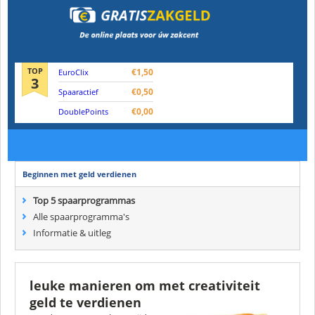
TOP
€1,50
EuroClix
3
€0,50
Spaaractief
€0,00
DoublePoints
Beginnen met geld verdienen
Top 5 spaarprogrammas
Alle spaarprogramma's
Informatie & uitleg
leuke manieren om met creativiteit
geld te verdienen