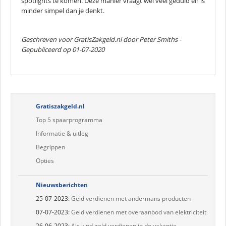
spotlights te komen. Deze manier vraagt wel veel geduld en is
minder simpel dan je denkt.
Geschreven voor GratisZakgeld.nl door
Peter Smiths
-
Gepubliceerd op 01-07-2020
Gratiszakgeld.nl
Top 5 spaarprogramma
Informatie & uitleg
Begrippen
Opties
Nieuwsberichten
25-07-2023:
Geld verdienen met andermans producten
07-07-2023:
Geld verdienen met overaanbod van elektriciteit
26-06-2023:
Als kind geld verdienen in de vakantie