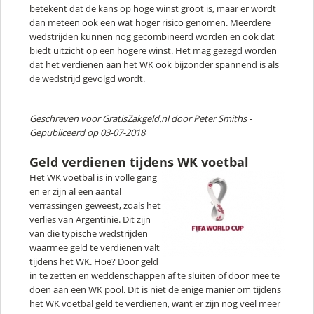
betekent dat de kans op hoge winst groot is, maar er wordt
dan meteen ook een wat hoger risico genomen. Meerdere
wedstrijden kunnen nog gecombineerd worden en ook dat
biedt uitzicht op een hogere winst. Het mag gezegd worden
dat het verdienen aan het WK ook bijzonder spannend is als
de wedstrijd gevolgd wordt.
Geschreven voor GratisZakgeld.nl door
Peter Smiths
-
Gepubliceerd op 03-07-2018
Geld verdienen tijdens WK voetbal
Het WK voetbal is in volle gang
en er zijn al een aantal
verrassingen geweest, zoals het
verlies van Argentinië. Dit zijn
van die typische wedstrijden
waarmee geld te verdienen valt
tijdens het WK. Hoe? Door geld
in te zetten en weddenschappen af te sluiten of door mee te
doen aan een WK pool. Dit is niet de enige manier om tijdens
het WK voetbal geld te verdienen, want er zijn nog veel meer