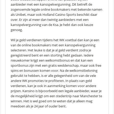
aanbieder met een kansspelvergunning. Dit betreft de
zogenoemde legale online bookmakers met bekende namen
als Unibet, maar ook Holland Casino Sports beschikt daar
over. Er zijn al meer dan twintig aanbieders met een
kansspelvergunning van de Ksa. Je hebt dan ook keuze
genoeg.
Wil je geld verdienen tijdens het WK voetbal dan kan je een
van de online bookmakers met een kansspelvergunning
selecteren. Het leuke is dat je al geld verdient zodra je
geregistreerd bent en een storting hebt gedaan. Iedere
nieuwkomer krijgt een welkomstbonus en dat kan een
sportbonus zijn met een gratis weddenschap, maar ook free
spins en bonussen komen voor. Na de welkomstbeloning
gebruikt te hebben, is er alle gelegenheid om van de vele
andere WK promoties te profiteren. In plaats van geld
verdienen, kan je ook in aanmerking komen voor andere
prijzen. Kansino is bijvoorbeeld een legale aanbieder, waar je
de mogelijkheid krijgt om een stedentrip naar Manchester te
winnen. Het is wel goed om te weten dat je alleen mag
meedoen als je 24 jaar of ouder bent.