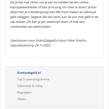
Zie je het niet zitten om je aan te melden bij een online
kansspelaanbieder of ben je te jong om mee te doen? Je kan
altijd met je vriendengroep een WK Pool maken en allemaal
geld inleggen. Degene die dan wint, kan de pot met geld in de
zak steken. Dit kan je per wedstrijd doen of met een
combinatie van wedstrijden.
Geschreven voor GratisZakgeld.nl door
Peter Smiths
-
Gepubliceerd op 24-11-2022
Gratiszakgeld.nl
Top 5 spaarprogramma
Informatie & uitleg
Begrippen
Opties