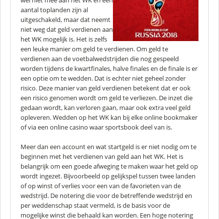
wel niet mee aan het WK en een
aantal toplanden zijn al
uitgeschakeld, maar dat neemt
niet weg dat geld verdienen aan
het WK mogelijk is. Het is zelfs
een leuke manier om geld te verdienen. Om geld te
verdienen aan de voetbalwedstrijden die nog gespeeld
worden tijdens de kwartfinales, halve finales en de finale is er
een optie om te wedden. Dat is echter niet geheel zonder
risico. Deze manier van geld verdienen betekent dat er ook
een risico genomen wordt om geld te verliezen. De inzet die
gedaan wordt, kan verloren gaan, maar ook extra veel geld
opleveren. Wedden op het WK kan bij elke online bookmaker
of via een online casino waar sportsbook deel van is.
Meer dan een account en wat startgeld is er niet nodig om te
beginnen met het verdienen van geld aan het WK. Het is
belangrijk om een goede afweging te maken waar het geld op
wordt ingezet. Bijvoorbeeld op gelijkspel tussen twee landen
of op winst of verlies voor een van de favorieten van de
wedstrijd. De notering die voor de betreffende wedstrijd en
per weddenschap staat vermeld, is de basis voor de
mogelijke winst die behaald kan worden. Een hoge notering