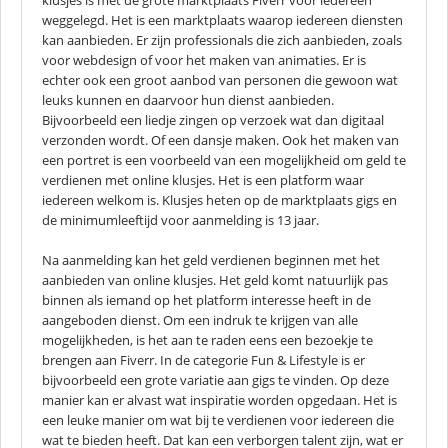
klusjes is met de grote marktplaats Fiverr voor iedereen
weggelegd. Het is een marktplaats waarop iedereen diensten
kan aanbieden. Er zijn professionals die zich aanbieden, zoals
voor webdesign of voor het maken van animaties. Er is
echter ook een groot aanbod van personen die gewoon wat
leuks kunnen en daarvoor hun dienst aanbieden.
Bijvoorbeeld een liedje zingen op verzoek wat dan digitaal
verzonden wordt. Of een dansje maken. Ook het maken van
een portret is een voorbeeld van een mogelijkheid om geld te
verdienen met online klusjes. Het is een platform waar
iedereen welkom is. Klusjes heten op de marktplaats gigs en
de minimumleeftijd voor aanmelding is 13 jaar.
Na aanmelding kan het geld verdienen beginnen met het
aanbieden van online klusjes. Het geld komt natuurlijk pas
binnen als iemand op het platform interesse heeft in de
aangeboden dienst. Om een indruk te krijgen van alle
mogelijkheden, is het aan te raden eens een bezoekje te
brengen aan Fiverr. In de categorie Fun & Lifestyle is er
bijvoorbeeld een grote variatie aan gigs te vinden. Op deze
manier kan er alvast wat inspiratie worden opgedaan. Het is
een leuke manier om wat bij te verdienen voor iedereen die
wat te bieden heeft. Dat kan een verborgen talent zijn, wat er