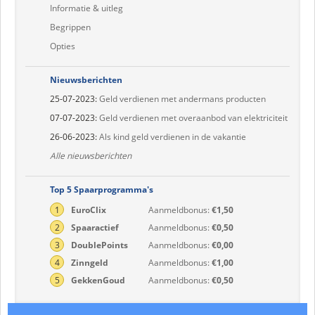
Informatie & uitleg
Begrippen
Opties
Nieuwsberichten
25-07-2023:
Geld verdienen met andermans producten
07-07-2023:
Geld verdienen met overaanbod van elektriciteit
26-06-2023:
Als kind geld verdienen in de vakantie
Alle nieuwsberichten
Top 5 Spaarprogramma's
1
EuroClix
Aanmeldbonus:
€1,50
2
Spaaractief
Aanmeldbonus:
€0,50
3
DoublePoints
Aanmeldbonus:
€0,00
4
Zinngeld
Aanmeldbonus:
€1,00
5
GekkenGoud
Aanmeldbonus:
€0,50