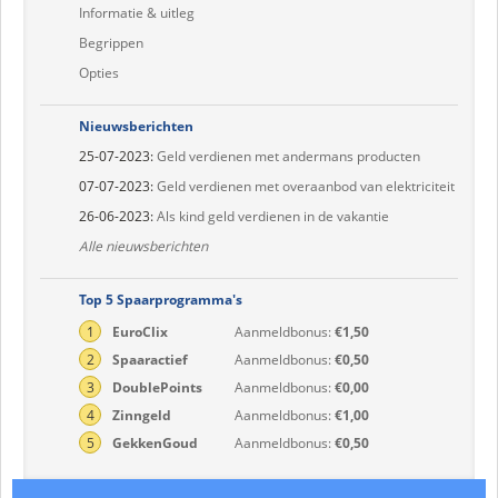
Informatie & uitleg
Begrippen
Opties
Nieuwsberichten
25-07-2023:
Geld verdienen met andermans producten
07-07-2023:
Geld verdienen met overaanbod van elektriciteit
26-06-2023:
Als kind geld verdienen in de vakantie
Alle nieuwsberichten
Top 5 Spaarprogramma's
1
EuroClix
Aanmeldbonus:
€1,50
2
Spaaractief
Aanmeldbonus:
€0,50
3
DoublePoints
Aanmeldbonus:
€0,00
4
Zinngeld
Aanmeldbonus:
€1,00
5
GekkenGoud
Aanmeldbonus:
€0,50