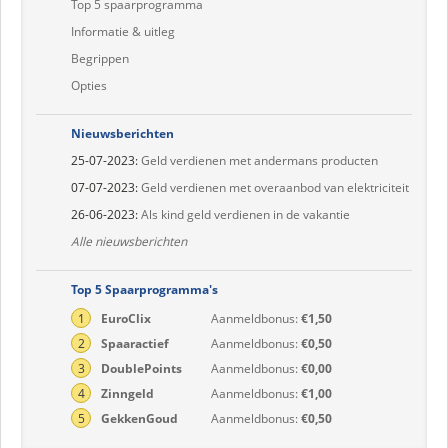
Top 5 spaarprogramma
Informatie & uitleg
Begrippen
Opties
Nieuwsberichten
25-07-2023:
Geld verdienen met andermans producten
07-07-2023:
Geld verdienen met overaanbod van elektriciteit
26-06-2023:
Als kind geld verdienen in de vakantie
Alle nieuwsberichten
Top 5 Spaarprogramma's
1
EuroClix
Aanmeldbonus:
€1,50
2
Spaaractief
Aanmeldbonus:
€0,50
3
DoublePoints
Aanmeldbonus:
€0,00
4
Zinngeld
Aanmeldbonus:
€1,00
5
GekkenGoud
Aanmeldbonus:
€0,50