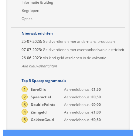
Informatie & uitleg
Begrippen
Opties
Nieuwsberichten
25-07-2023:
Geld verdienen met andermans producten
07-07-2023:
Geld verdienen met overaanbod van elektriciteit
26-06-2023:
Als kind geld verdienen in de vakantie
Alle nieuwsberichten
Top 5 Spaarprogramma's
1
EuroClix
Aanmeldbonus:
€1,50
2
Spaaractief
Aanmeldbonus:
€0,50
3
DoublePoints
Aanmeldbonus:
€0,00
4
Zinngeld
Aanmeldbonus:
€1,00
5
GekkenGoud
Aanmeldbonus:
€0,50