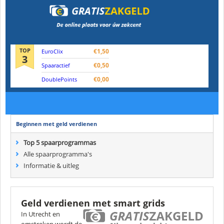
TOP
€1,50
EuroClix
3
€0,50
Spaaractief
€0,00
DoublePoints
Beginnen met geld verdienen
Top 5 spaarprogrammas
Alle spaarprogramma's
Informatie & uitleg
Geld verdienen met smart grids
In Utrecht en