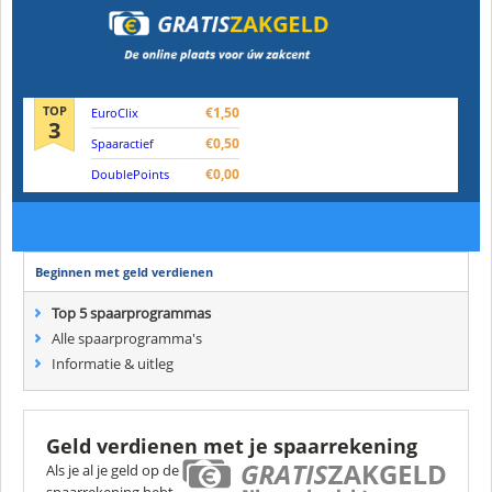
TOP
€1,50
EuroClix
3
€0,50
Spaaractief
€0,00
DoublePoints
Beginnen met geld verdienen
Top 5 spaarprogrammas
Alle spaarprogramma's
Informatie & uitleg
Geld verdienen met je spaarrekening
Als je al je geld op de